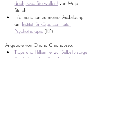
doch, was Sie wollen!
 von Maja 
Storch
Informationen zu meiner Ausbildung 
am 
Institut für körperzentrierte 
Psychotherapie
 (IKP)
Angebote von Oriana Chiandusso:
Tipps und Hilfsmittel zur Selbstfürsorge
Psychologisches Coaching & 
Beratung
: Buche einen individuellen 
Termin.
Geist
Seele
Körper
Aktuelle Beiträge
Alle ansehen