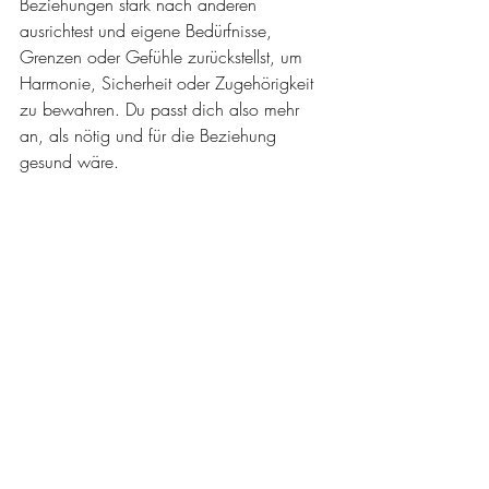
Beziehungen stark nach anderen 
ausrichtest und eigene Bedürfnisse, 
Grenzen oder Gefühle zurückstellst, um 
Harmonie, Sicherheit oder Zugehörigkeit 
zu bewahren. Du passt dich also mehr 
an, als nötig und für die Beziehung 
gesund wäre.
Ist Überanpassung das Gleiche 
wie People Pleasing?
Die Begriffe überschneiden sich stark. 
People Pleasing beschreibt meist das 
gefällige Verhalten nach aussen. 
Überanpassung meint oft das tiefere 
Beziehungsmuster dahinter, das auch 
unbewusst ablaufen kann.
Was hat die Fawn Response mit 
Überanpassung zu tun?