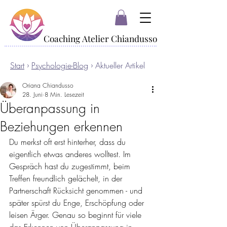
Coaching Atelier Chiandusso
Coaching Atelier Chiandusso
Start
›
Psychologie-Blog
› Aktueller Artikel
Oriana Chiandusso
28. Juni
8 Min. Lesezeit
Überanpassung in
Beziehungen erkennen
Du merkst oft erst hinterher, dass du 
eigentlich etwas anderes wolltest. Im 
Gespräch hast du zugestimmt, beim 
Treffen freundlich gelächelt, in der 
Partnerschaft Rücksicht genommen - und 
später spürst du Enge, Erschöpfung oder 
leisen Ärger. Genau so beginnt für viele 