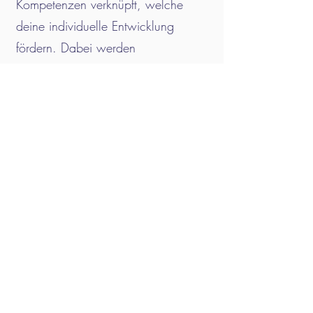
Kompetenzen verknüpft, welche
deine individuelle Entwicklung
fördern. Dabei werden
therapeutische Ansätze, Beratung
und handlungsorientiertes Coaching
miteinander kombiniert. Im Fokus
steht nicht eine klassische
„psychologische Behandlung“ oder
eine "Psychotherapie" welche oft
defizitorientiert ist und Diagnosen
stellt, sondern ein sicherer und
kreativer Raum zur persönlichen
Weiterentwicklung.
Meine Arbeit basiert auf der